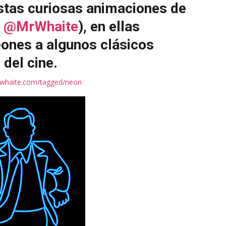
tas curiosas animaciones de
r
@MrWhaite
), en ellas
eones a algunos clásicos
 del cine.
rwhaite.com/tagged/neon