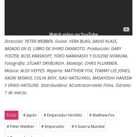
Dirección: PETER WEBBER. Guion: VERA BLASI, DAVID KLASS,
BASADO EN EL LIBRO DE SHIRO OKAMOTO. Producción: GARY
FOSTER, RUSS KRASNOFF, YOKO NARAHASHI Y EUGENE NOMURA.
Fotografía: STUART DRYBURGH. Montaje: CHRIS PLUMMER.
Música: ALEX HEFFES. Reparto: MATTHEW FOX, TOMMY LEE JONES,
KAORI MOMOI, COLIN MOY, ISAO NATSUYAGI, MASAYOSHI HANEDA
Y ERIKO HATSUNE. Distribuidora: AContracorriente Films. Estreno:
7 de marzo.
TAGS:
# Japón
# Emperador Hirohito
# Matthew Fox
# Peter Webber
# Emperador
# II Guerra Mundial