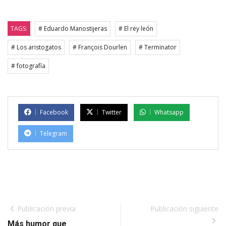
TAGS:
# Eduardo Manostijeras
# El rey león
# Los aristogatos
# François Dourlen
# Terminator
# fotografía
Facebook
Twitter
Whatsapp
Telegram
Publicación previa
Publicación siguiente
Más humor que