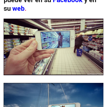
su
web
.