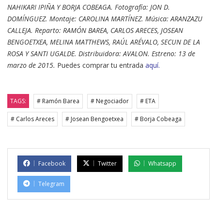
NAHIKARI IPIÑA Y BORJA COBEAGA. Fotografía: JON D.
DOMÍNGUEZ. Montaje: CAROLINA MARTÍNEZ. Música: ARANZAZU
CALLEJA. Reparto: RAMÓN BAREA, CARLOS ARECES, JOSEAN
BENGOETXEA, MELINA MATTHEWS, RAÚL ARÉVALO, SECUN DE LA
ROSA Y SANTI UGALDE. Distribuidora: AVALON. Estreno: 13 de
marzo de 2015.
Puedes comprar tu entrada
aquí
.
TAGS:
# Ramón Barea
# Negociador
# ETA
# Carlos Areces
# Josean Bengoetxea
# Borja Cobeaga
Facebook
Twitter
Whatsapp
Telegram