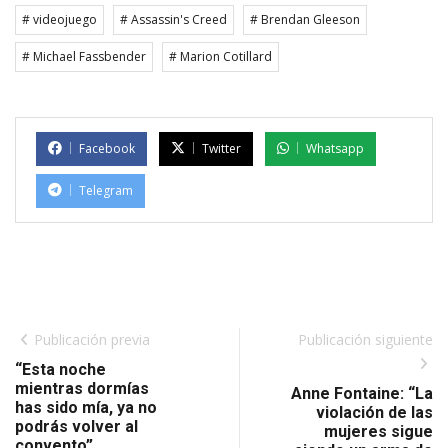
# videojuego
# Assassin's Creed
# Brendan Gleeson
# Michael Fassbender
# Marion Cotillard
Facebook
Twitter
Whatsapp
Telegram
Publicación previa
Publicación siguiente
“Esta noche
mientras dormías
Anne Fontaine: “La
has sido mía, ya no
violación de las
podrás volver al
mujeres sigue
convento”