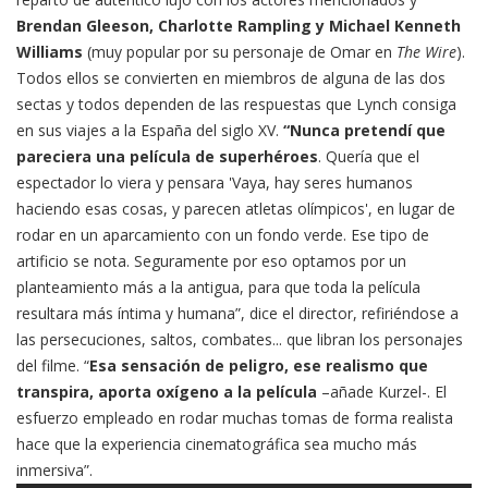
Brendan Gleeson, Charlotte Rampling y Michael Kenneth
Williams
(muy popular por su personaje de Omar en
The Wire
).
Todos ellos se convierten en miembros de alguna de las dos
sectas y todos dependen de las respuestas que Lynch consiga
en sus viajes a la España del siglo XV.
“Nunca pretendí que
pareciera una película de superhéroes
. Quería que el
espectador lo viera y pensara 'Vaya, hay seres humanos
haciendo esas cosas, y parecen atletas olímpicos', en lugar de
rodar en un aparcamiento con un fondo verde. Ese tipo de
artificio se nota. Seguramente por eso optamos por un
planteamiento más a la antigua, para que toda la película
resultara más íntima y humana”, dice el director, refiriéndose a
las persecuciones, saltos, combates... que libran los personajes
del filme. “
Esa sensación de peligro, ese realismo que
transpira, aporta oxígeno a la película
–añade Kurzel-. El
esfuerzo empleado en rodar muchas tomas de forma realista
hace que la experiencia cinematográfica sea mucho más
inmersiva”.