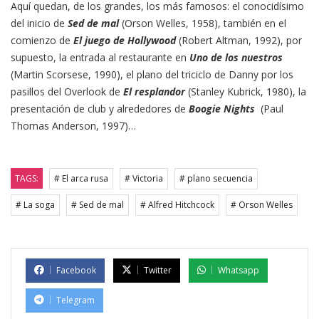
Aquí quedan, de los grandes, los más famosos: el conocidísimo
del inicio de
Sed de mal
(Orson Welles, 1958), también en el
comienzo de
El juego de Hollywood
(Robert Altman, 1992), por
supuesto, la entrada al restaurante en
Uno de los nuestros
(Martin Scorsese, 1990), el plano del triciclo de Danny por los
pasillos del Overlook de
El resplandor
(Stanley Kubrick, 1980), la
presentación de club y alrededores de
Boogie Nights
(Paul
Thomas Anderson, 1997)…
TAGS:
# El arca rusa
# Victoria
# plano secuencia
# La soga
# Sed de mal
# Alfred Hitchcock
# Orson Welles
Facebook
Twitter
Whatsapp
Telegram