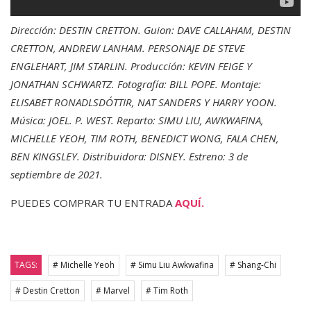
Dirección: DESTIN CRETTON. Guion: DAVE CALLAHAM, DESTIN
CRETTON, ANDREW LANHAM. PERSONAJE DE STEVE
ENGLEHART, JIM STARLIN. Producción: KEVIN FEIGE Y
JONATHAN SCHWARTZ. Fotografía: BILL POPE. Montaje:
ELISABET RONADLSDÓTTIR, NAT SANDERS Y HARRY YOON.
Música: JOEL. P. WEST. Reparto: SIMU LIU, AWKWAFINA,
MICHELLE YEOH, TIM ROTH, BENEDICT WONG, FALA CHEN,
BEN KINGSLEY. Distribuidora: DISNEY. Estreno: 3 de
septiembre de 2021.
PUEDES COMPRAR TU ENTRADA
AQUÍ.
TAGS:
# Michelle Yeoh
# Simu Liu Awkwafina
# Shang-Chi
# Destin Cretton
# Marvel
# Tim Roth