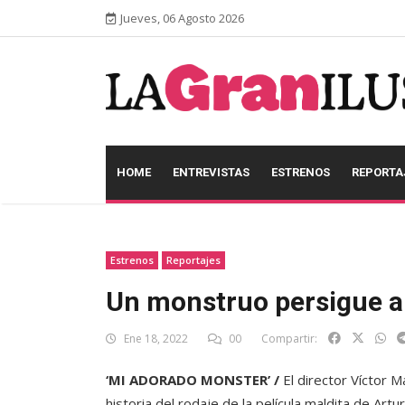
Jueves, 06 Agosto 2026
HOME
ENTREVISTAS
ESTRENOS
REPORTA
Estrenos
Reportajes
Un monstruo persigue a 
Ene 18, 2022
00
Compartir:
‘MI ADORADO MONSTER’ /
El director Víctor M
historia del rodaje de la película maldita de Art