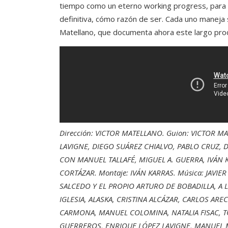
tiempo como un eterno working progress, para u
definitiva, cómo razón de ser. Cada uno maneja s
Matellano, que documenta ahora este largo proc
Dirección: VICTOR MATELLANO. Guion: VICTOR M
LAVIGNE, DIEGO SUÁREZ CHIALVO, PABLO CRUZ, 
CON MANUEL TALLAFÉ, MIGUEL A. GUERRA, IVÁN K
CORTÁZAR. Montaje: IVÁN KARRAS. Música: JAVIER
SALCEDO Y EL PROPIO ARTURO DE BOBADILLA, A 
IGLESIA, ALASKA, CRISTINA ALCÁZAR, CARLOS AR
CARMONA, MANUEL COLOMINA, NATALIA FISAC, TO
GUERREROS, ENRIQUE LÓPEZ LAVIGNE, MANUEL 