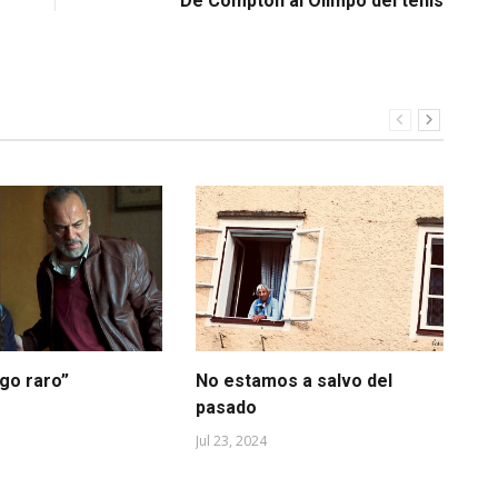
De Compton al Olimpo del tenis
lgo raro”
No estamos a salvo del
Vi
pasado
May
Jul 23, 2024