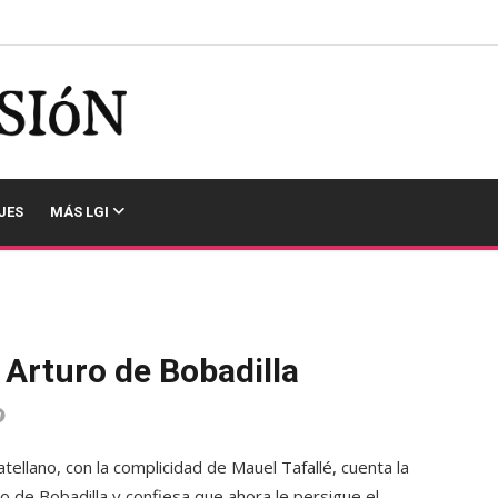
JES
MÁS LGI
Arturo de Bobadilla
atellano, con la complicidad de Mauel Tafallé, cuenta la
uro de Bobadilla y confiesa que ahora le persigue el