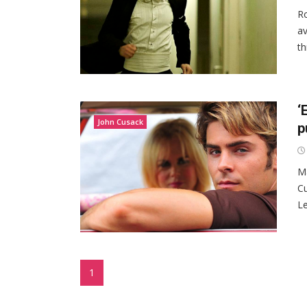
Ro
av
th
‘
John Cusack
p
Ma
Cu
Le
1