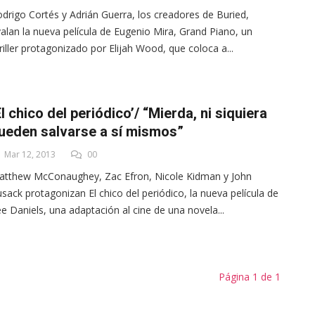
drigo Cortés y Adrián Guerra, los creadores de Buried,
alan la nueva película de Eugenio Mira, Grand Piano, un
riller protagonizado por Elijah Wood, que coloca a...
El chico del periódico’/ “Mierda, ni siquiera
ueden salvarse a sí mismos”
Mar 12, 2013
00
tthew McConaughey, Zac Efron, Nicole Kidman y John
sack protagonizan El chico del periódico, la nueva película de
e Daniels, una adaptación al cine de una novela...
Página 1 de 1