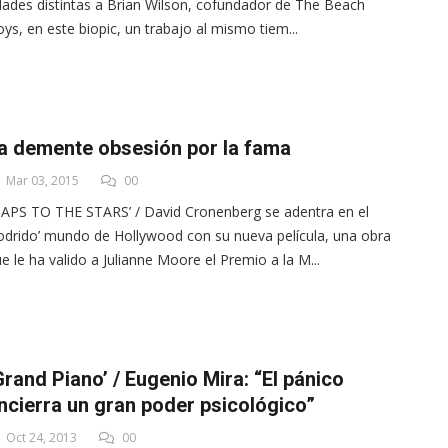
ades distintas a Brian Wilson, cofundador de The Beach
ys, en este biopic, un trabajo al mismo tiem...
a demente obsesión por la fama
Mar 03, 2015
00
APS TO THE STARS’ / David Cronenberg se adentra en el
odrido’ mundo de Hollywood con su nueva película, una obra
e le ha valido a Julianne Moore el Premio a la M...
Grand Piano’ / Eugenio Mira: “El pánico
ncierra un gran poder psicológico”
Oct 24, 2013
00