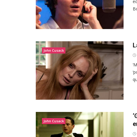
ed
Bo
L
John Cusack
‘M
‘p
qu
‘
John Cusack
e