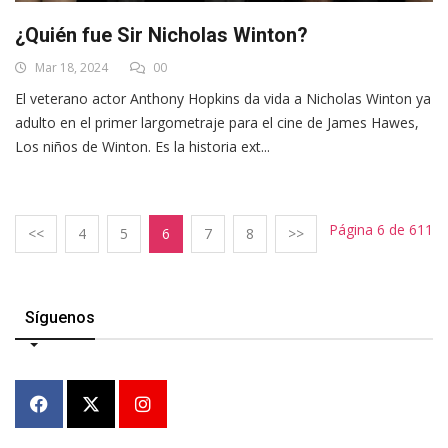
¿Quién fue Sir Nicholas Winton?
Mar 18, 2024
00
El veterano actor Anthony Hopkins da vida a Nicholas Winton ya
adulto en el primer largometraje para el cine de James Hawes,
Los niños de Winton. Es la historia ext...
Página 6 de 611
<<
4
5
6
7
8
>>
Síguenos