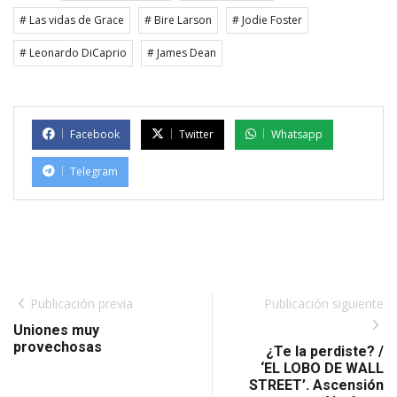
# Las vidas de Grace
# Bire Larson
# Jodie Foster
# Leonardo DiCaprio
# James Dean
Facebook
Twitter
Whatsapp
Telegram
Publicación previa
Publicación siguiente
Uniones muy
provechosas
¿Te la perdiste? /
‘EL LOBO DE WALL
STREET’. Ascensión