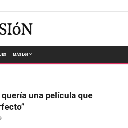
JES
MÁS LGI
quería una película que
rfecto”