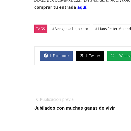
DOMENICK LOMBARDOZZI. Distribuidora: ACONTRACORR
comprar tu entrada
aquí.
TAGS:
# Venganza bajo cero
# Hans Petter Moland
Facebook
Twitter
Whats
Publicación previa
Jubilados con muchas ganas de vivir