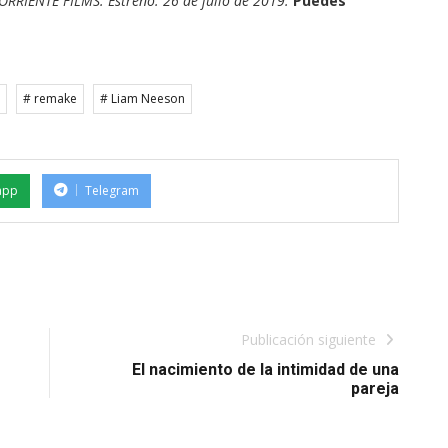
IENTE FILMS. Estreno: 26 de julio de 2019.
Puedes
# remake
# Liam Neeson
app
Telegram
Publicación siguiente
El nacimiento de la intimidad de una
pareja