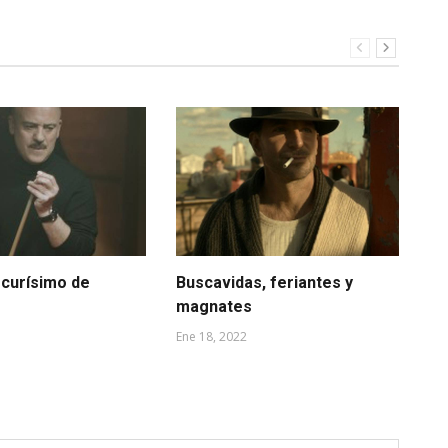
scurísimo de
Buscavidas, feriantes y
¿Q
magnates
ni
Ene 18, 2022
Dic