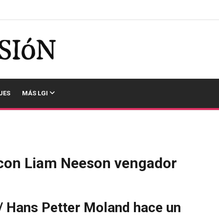
JES
MÁS LGI
 con Liam Neeson vengador
/ Hans Petter Moland hace un