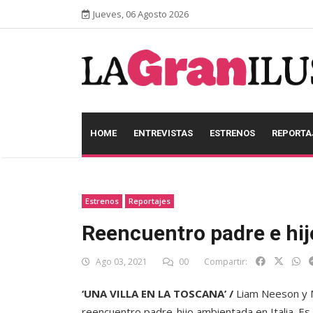
Jueves, 06 Agosto 2026
HOME
ENTREVISTAS
ESTRENOS
REPORTA
Estrenos
Reportajes
Reencuentro padre e hijo
Ago 03, 2021
00
Compartir:
‘UNA VILLA EN LA TOSCANA’ /
Liam Neeson y M
reencuentro padre-hijo ambientada en Italia. Es