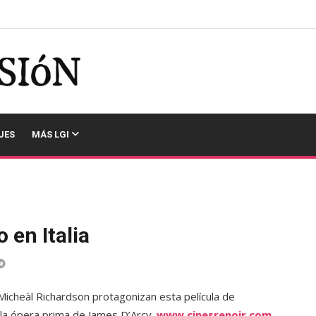
JES
MÁS LGI
 en Italia
icheàl Richardson protagonizan esta película de
 la ópera prima de James D’Arcy.
www.cinesrenoir.com