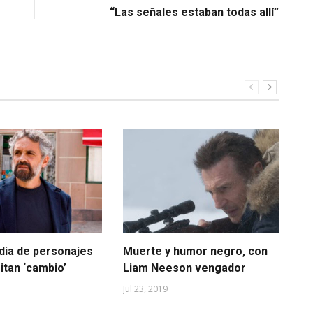
“Las señales estaban todas allí”
ia de personajes
Muerte y humor negro, con
Co
itan ‘cambio’
Liam Neeson vengador
in
Jul 23, 2019
Jun