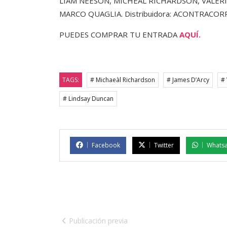
LIAM NEESON, MICHEÀL RICHARDSON, VALERI
MARCO QUAGLIA. Distribuidora: ACONTRACORRI
PUEDES COMPRAR TU ENTRADA
AQUÍ.
TAGS:
# Michaeàl Richardson
# James D’Arcy
# 
# Lindsay Duncan
Facebook
Twitter
Whats
Publicación previa