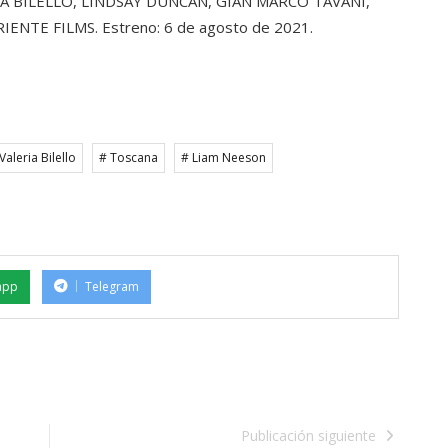
A BILELLO, LINDSAY DUNCAN, GIAN MARCO TAVANI,
ENTE FILMS. Estreno: 6 de agosto de 2021.
Valeria Bilello
# Toscana
# Liam Neeson
app
Telegram
Publicación siguiente