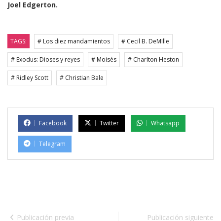
Joel Edgerton.
TAGS:
# Los diez mandamientos
# Cecil B. DeMIlle
# Exodus: Dioses y reyes
# Moisés
# Charlton Heston
# Ridley Scott
# Christian Bale
Facebook
Twitter
Whatsapp
Telegram
Publicación previa
Publicación siguiente