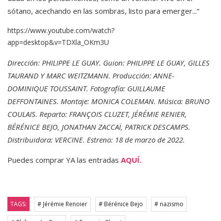
sótano, acechando en las sombras, listo para emerger...”
https://www.youtube.com/watch?
app=desktop&v=TDXla_OKm3U
Dirección: PHILIPPE LE GUAY. Guion: PHILIPPE LE GUAY, GILLES
TAURAND Y MARC WEITZMANN. Producción: ANNE-
DOMINIQUE TOUSSAINT. Fotografía: GUILLAUME
DEFFONTAINES. Montaje: MONICA COLEMAN. Música: BRUNO
COULAIS. Reparto: FRANÇOIS CLUZET, JÉRÉMIE RENIER,
BÉRÉNICE BEJO, JONATHAN ZACCAÏ, PATRICK DESCAMPS.
Distribuidora: VERCINE. Estreno: 18 de marzo de 2022.
Puedes comprar YA las entradas
AQUÍ.
TAGS:
# Jérémie Renoier
# Bérénice Bejo
# nazismo