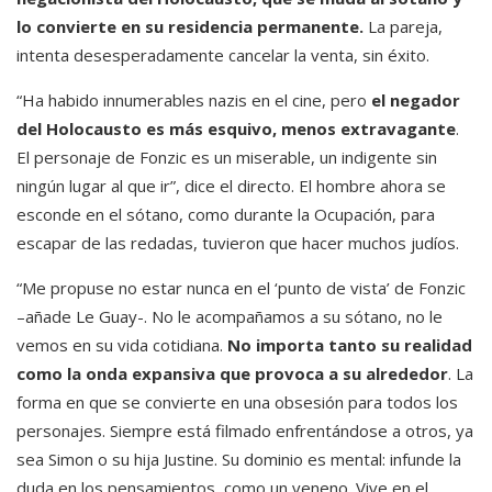
lo convierte en su residencia permanente.
La pareja,
intenta desesperadamente cancelar la venta, sin éxito.
“Ha habido innumerables nazis en el cine, pero
el negador
del Holocausto es más esquivo, menos extravagante
.
El personaje de Fonzic es un miserable, un indigente sin
ningún lugar al que ir”, dice el directo. El hombre ahora se
esconde en el sótano, como durante la Ocupación, para
escapar de las redadas, tuvieron que hacer muchos judíos.
“Me propuse no estar nunca en el ‘punto de vista’ de Fonzic
–añade Le Guay-. No le acompañamos a su sótano, no le
vemos en su vida cotidiana.
No importa tanto su realidad
como la onda expansiva que provoca a su alrededor
. La
forma en que se convierte en una obsesión para todos los
personajes. Siempre está filmado enfrentándose a otros, ya
sea Simon o su hija Justine. Su dominio es mental: infunde la
duda en los pensamientos, como un veneno. Vive en el