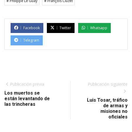
# Philippe Le Guay
# François Cluzet
Facebook
Twitter
Whatsapp
Telegram
Publicación previa
Publicación siguiente
Los muertos se
están levantando de
Luis Tosar, tráfico
las trincheras
de armas y
misiones no
oficiales