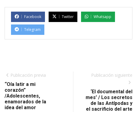
Facebook
Twitter
Whatsapp
Telegram
Publicación previa
Publicación siguiente
“Oía latir a mi
corazón”
‘El documental del
/Adolescentes,
mes’ / Los secretos
enamorados de la
de las Antípodas y
idea del amor
el sacrificio del arte