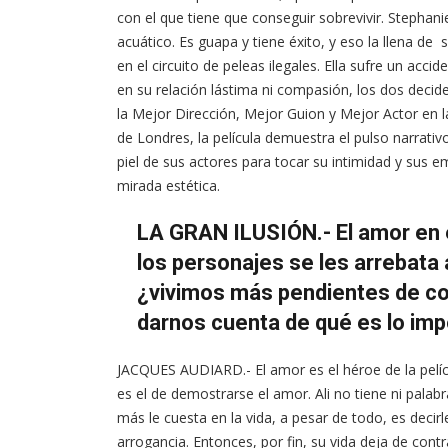
con el que tiene que conseguir sobrevivir. Stephan
acuático. Es guapa y tiene éxito, y eso la llena de 
en el circuito de peleas ilegales. Ella sufre un acc
en su relación lástima ni compasión, los dos decid
la Mejor Dirección, Mejor Guion y Mejor Actor en l
de Londres, la película demuestra el pulso narrati
piel de sus actores para tocar su intimidad y sus 
mirada estética.
LA GRAN ILUSIÓN.- El amor en e
los personajes se les arrebata 
¿vivimos más pendientes de co
darnos cuenta de qué es lo im
JACQUES AUDIARD.- El amor es el héroe de la pelícu
es el de demostrarse el amor. Ali no tiene ni palab
más le cuesta en la vida, a pesar de todo, es decirle
arrogancia. Entonces, por fin, su vida deja de cont