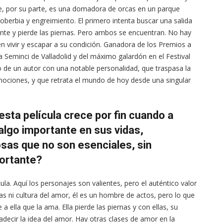
ie, por su parte, es una domadora de orcas en un parque
soberbia y engreimiento. El primero intenta buscar una salida
idente y pierde las piernas. Pero ambos se encuentran. No hay
en vivir y escapar a su condición. Ganadora de los Premios a
a Seminci de Valladolid y del máximo galardón en el Festival
vo de un autor con una notable personalidad, que traspasa la
emociones, y que retrata el mundo de hoy desde una singular
sta película crece por fin cuando a
algo importante en sus vidas,
sas que no son esenciales, sin
portante?
la. Aquí los personajes son valientes, pero el auténtico valor
ras ni cultura del amor, él es un hombre de actos, pero lo que
 a ella que la ama. Ella pierde las piernas y con ellas, su
radecir la idea del amor. Hay otras clases de amor en la